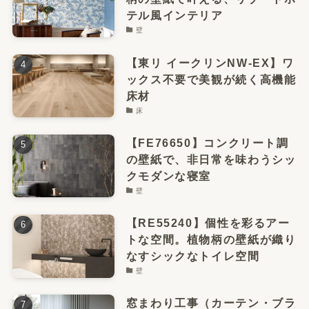
テル風インテリア
壁
【東リ イークリンNW-EX】ワ
ックス不要で美観が続く高機能
床材
床
【FE76650】コンクリート調
の壁紙で、非日常を味わうシッ
クモダンな寝室
壁
【RE55240】個性を彩るアー
トな空間。植物柄の壁紙が織り
なすシックなトイレ空間
壁
窓まわり工事（カーテン・ブラ