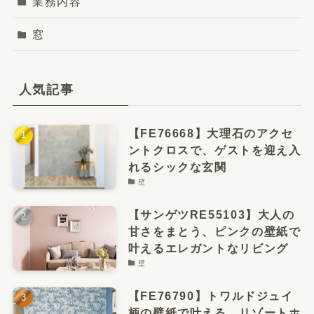
業務内容
窓
人気記事
【FE76668】大理石のアクセ
ントクロスで、ゲストを迎え入
れるシックな玄関
壁
【サンゲツRE55103】大人の
甘さをまとう、ピンクの壁紙で
叶えるエレガントなリビング
壁
【FE76790】トワルドジュイ
柄の壁紙で叶える、リゾートホ