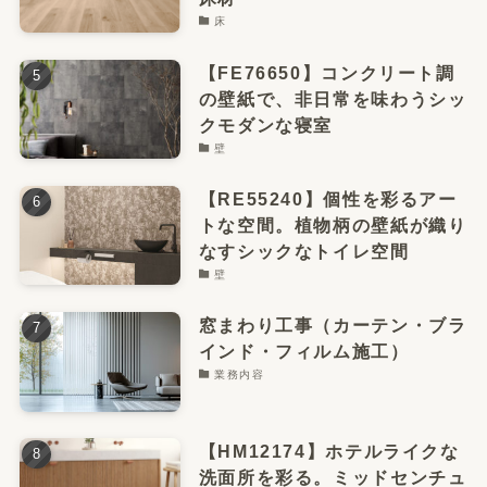
床
【FE76650】コンクリート調
の壁紙で、非日常を味わうシッ
クモダンな寝室
壁
【RE55240】個性を彩るアー
トな空間。植物柄の壁紙が織り
なすシックなトイレ空間
壁
窓まわり工事（カーテン・ブラ
インド・フィルム施工）
業務内容
【HM12174】ホテルライクな
洗面所を彩る。ミッドセンチュ