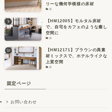
リーな幾何学模様の床材
床
【HM12005】モルタル床材
で、自宅をカフェのような癒し
空間に
床
【HM12171】ブラウンの異素
材ミックスで、ホテルライクな
上質空間
床
固定ページ
お問い合わせ